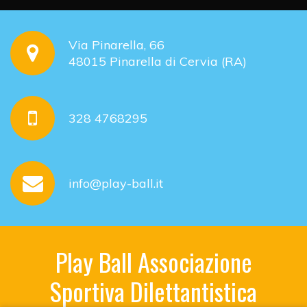
Via Pinarella, 66
48015 Pinarella di Cervia (RA)
328 4768295
info@play-ball.it
Play Ball Associazione
Sportiva Dilettantistica